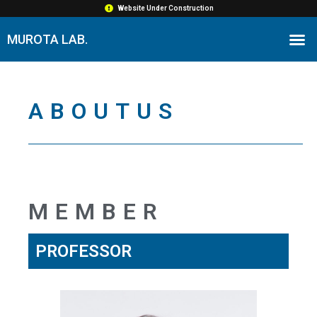
Skip
Website Under Construction
to
M
MUROTA LAB.
content
ABOUTUS
MEMBER
PROFESSOR