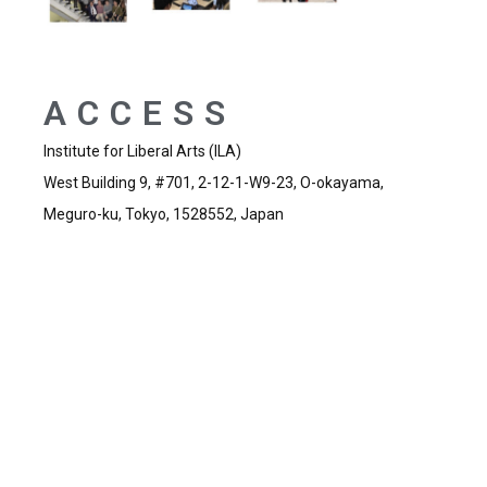
ACCESS
Institute for Liberal Arts (ILA)
West Building 9, #701, 2-12-1-W9-23, O-okayama,
Meguro-ku, Tokyo, 1528552, Japan