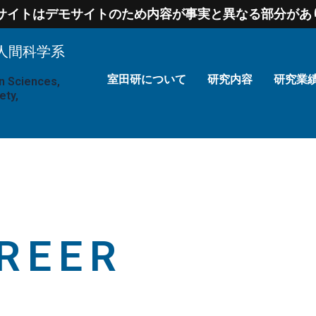
サイトはデモサイトのため内容が事実と異なる部分があり
人間科学系
室田研について
研究内容
研究業
n Sciences,
ety,
REER