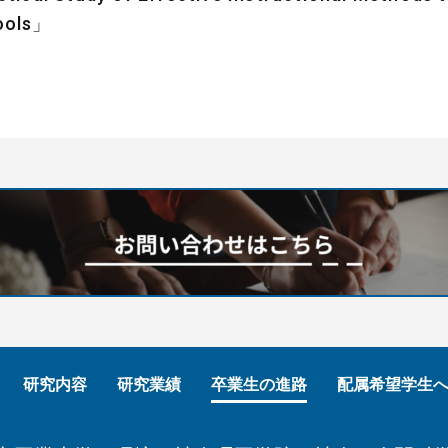
hools」
研究内容
研究業績
卒業生の進路
配属希望学生