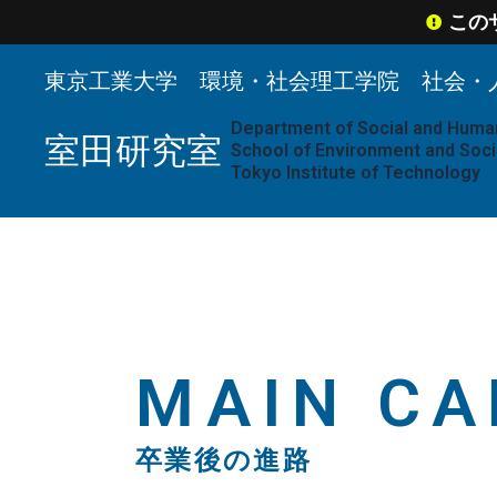
内
この
容
を
東京工業大学 環境・社会理工学院 社会・
ス
Department of Social and Huma
室田研究室
キ
School of Environment and Soci
Tokyo Institute of Technology
ッ
プ
MAIN CA
卒業後の進路