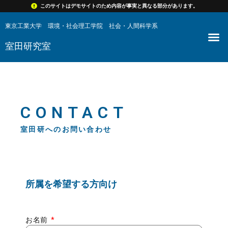
内
このサイトはデモサイトのため内容が事実と異なる部分があります。​
容
東京工業大学 環境・社会理工学院 社会・人間科学系
メ
を
室田研究室
ニ
ス
ュ
キ
ー
ッ
プ
CONTACT
室田研へのお問い合わせ
所属を希望する方向け
お名前